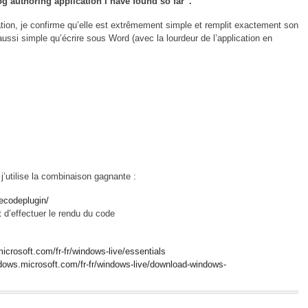
g authoring application I have found so far”.
ation, je confirme qu’elle est extrêmement simple et remplit exactement son
t aussi simple qu’écrire sous Word (avec la lourdeur de l’application en
j’utilise la combinaison gagnante :
ecodeplugin/
 d’effectuer le rendu du code
icrosoft.com/fr-fr/windows-live/essentials
ndows.microsoft.com/fr-fr/windows-live/download-windows-