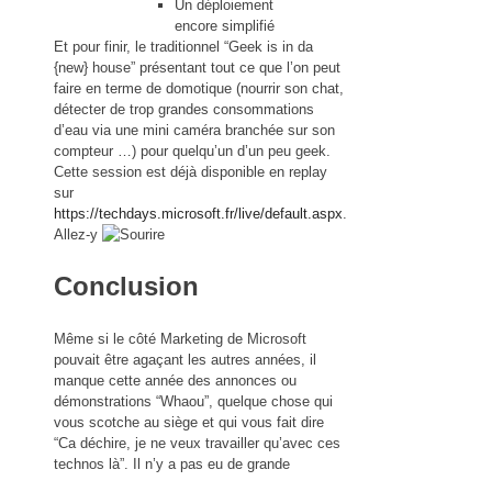
Un déploiement
encore simplifié
Et pour finir, le traditionnel “Geek is in da
{new} house” présentant tout ce que l’on peut
faire en terme de domotique (nourrir son chat,
détecter de trop grandes consommations
d’eau via une mini caméra branchée sur son
compteur …) pour quelqu’un d’un peu geek.
Cette session est déjà disponible en replay
sur
https://techdays.microsoft.fr/live/default.aspx
.
Allez-y
Conclusion
Même si le côté Marketing de Microsoft
pouvait être agaçant les autres années, il
manque cette année des annonces ou
démonstrations “Whaou”, quelque chose qui
vous scotche au siège et qui vous fait dire
“Ca déchire, je ne veux travailler qu’avec ces
technos là”. Il n’y a pas eu de grande