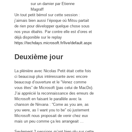
sur un damier par Etienne
Magraff
Un tout petit bémol sur cette session :
j’aimais bien aussi l’époque où Mitsu partait
de rien pour développer quelque chose sous
nos yeux ébahis. Par contre elle est d’ores et
déjà disponible sur le replay
https://techdays.microsoft.fr/live/default.aspx
Deuxième jour
La plénière avec Nicolas Petit était cette fois
ci beaucoup plus intéressante avec encore
beaucoup d’ouverture et le “Venez comme
vous êtes” de Microsoft (pas celui de MacDo).
J’ai apprécié la reconnaissance des erreurs de
Microsoft en faisant le parallèle avec la
chanson de Nirvana : “Come as you are, as
you were, as I want you to be” où justement
Microsoft nous proposait de venir chez eux
mais un peu comme ça les arrangeait …
Seulement 2 sessions m’ont bien plu sur cette