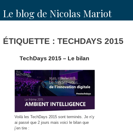
Skip
Le blog de Nicolas Mariot
to
content
ÉTIQUETTE : TECHDAYS 2015
TechDays 2015 – Le bilan
Voilà les TechDays 2015 sont terminés. Je n’y
ai passé que 2 jours mais voici le bilan que
j’en tire :